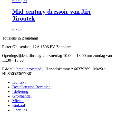
€
750,00
Mid-century dressoir van Jiří
Jiroutek
€ 750
Tot ziens in Zaandam!
Pieter Ghijsenlaan 12A 1506 PV Zaandam
Openingstijden: dinsdag t/m zaterdag 10:00 – 18:00 uur zondag van
11:30 - 18:00
E-Mail:
[email protected]
| Handelskammer: 66379369 | MwSt.:
NL856523677B01
Kontakt
Bestellen und Bezahlen
Lieferung
Großhandel
Mieten
Einkauf
Über uns