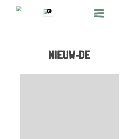
0
nieuw-de