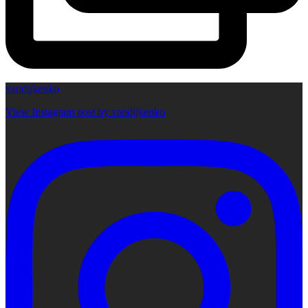
vandijkenko
View Instagram post by vandijkenko