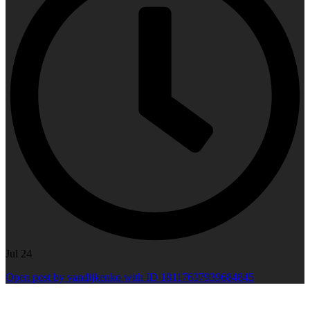
Jul 24
Open post by vandijkenko with ID 18117637939684845