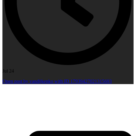
Jul 24
Open post by vandijkenko with ID 17939427021315693