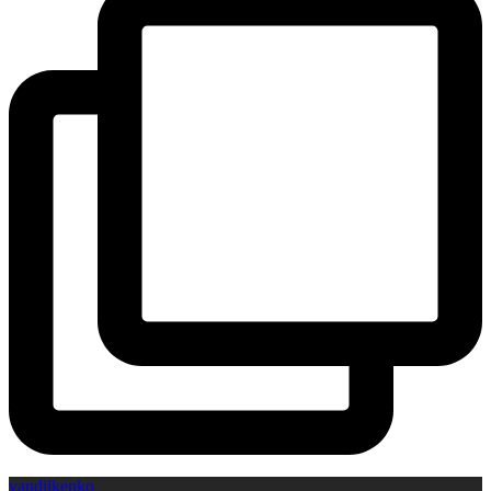
vandijkenko