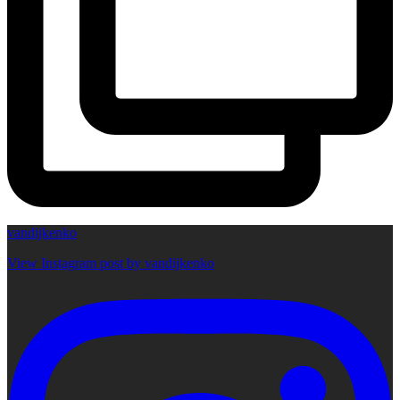
vandijkenko
View Instagram post by vandijkenko