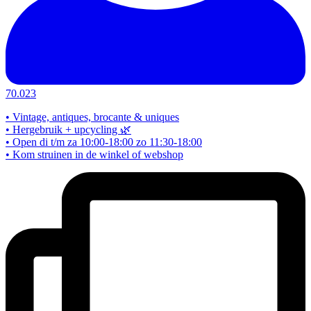
70.023
• Vintage, antiques, brocante & uniques
• Hergebruik + upcycling 🌿
• Open di t/m za 10:00-18:00 zo 11:30-18:00
• Kom struinen in de winkel of webshop