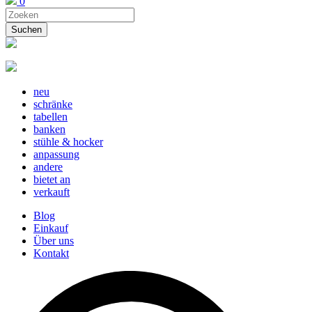
0
neu
schränke
tabellen
banken
stühle & hocker
anpassung
andere
bietet an
verkauft
Blog
Einkauf
Über uns
Kontakt