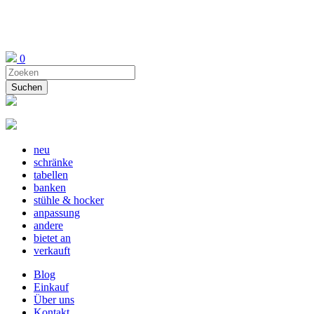
0
neu
schränke
tabellen
banken
stühle & hocker
anpassung
andere
bietet an
verkauft
Blog
Einkauf
Über uns
Kontakt