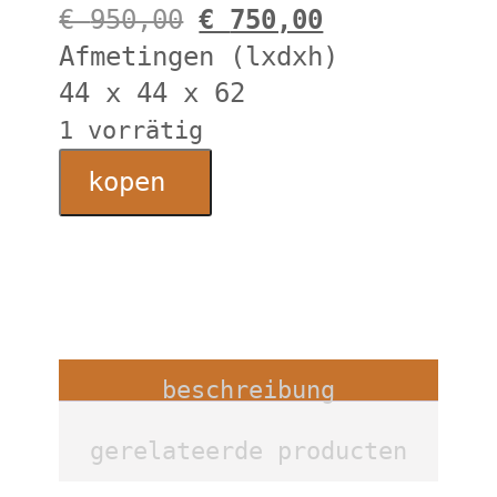
Ursprünglicher
Aktueller
€
950,00
€
750,00
Preis
Preis
Afmetingen (lxdxh)
war:
ist:
44 x 44 x 62
€
€
1 vorrätig
Antieke
950,00
750,00.
kopen
Griekse
olijfpot
Menge
beschreibung
gerelateerde producten