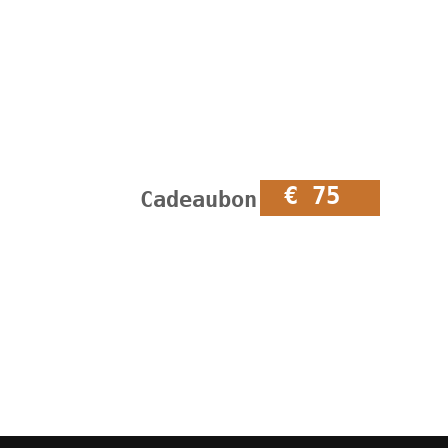
€ 75
Cadeaubon €75