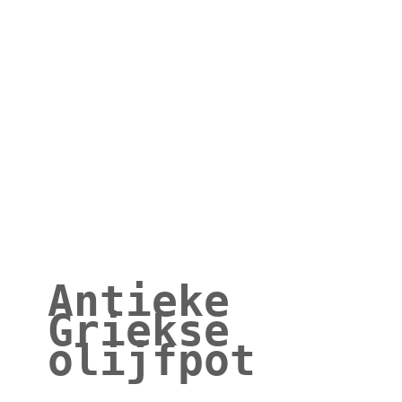
Antieke
Griekse
olijfpot