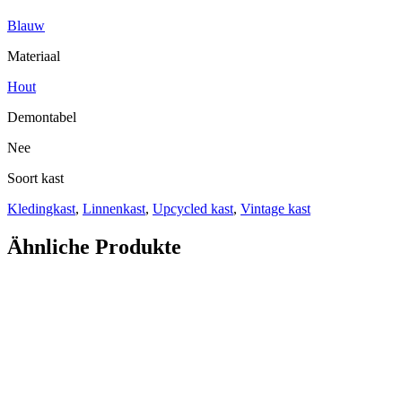
Blauw
Materiaal
Hout
Demontabel
Nee
Soort kast
Kledingkast
,
Linnenkast
,
Upcycled kast
,
Vintage kast
Ähnliche Produkte