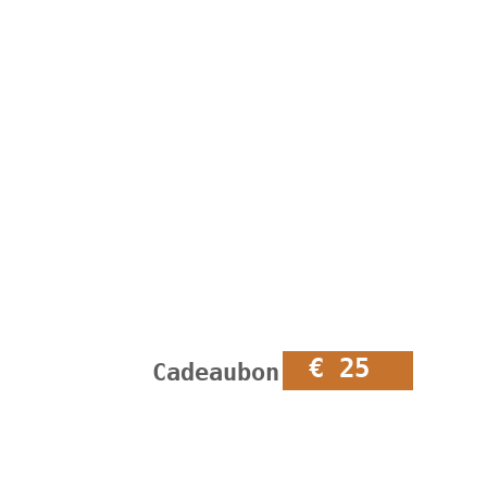
€ 25
Cadeaubon €25