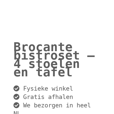
Brocante
bistroset –
4 stoelen
en tafel
Fysieke winkel
Gratis afhalen
We bezorgen in heel
NL