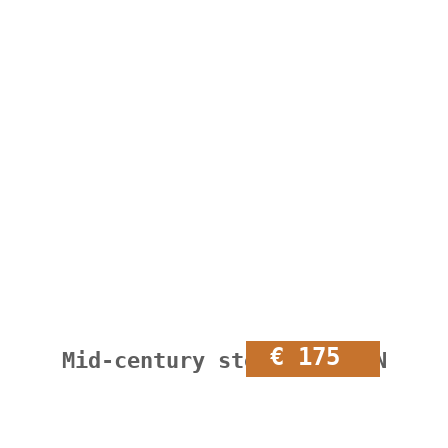
€ 175
Mid-century stoelen – TON