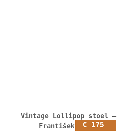
Vintage Lollipop stoel –
€ 175
František Jirák