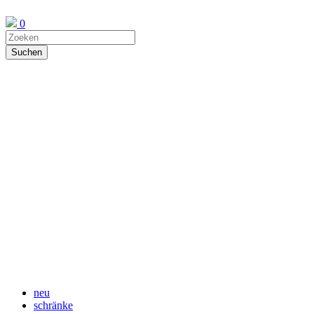
0
neu
schränke