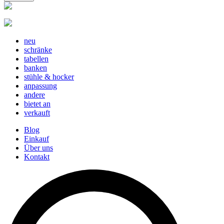
neu
schränke
tabellen
banken
stühle & hocker
anpassung
andere
bietet an
verkauft
Blog
Einkauf
Über uns
Kontakt