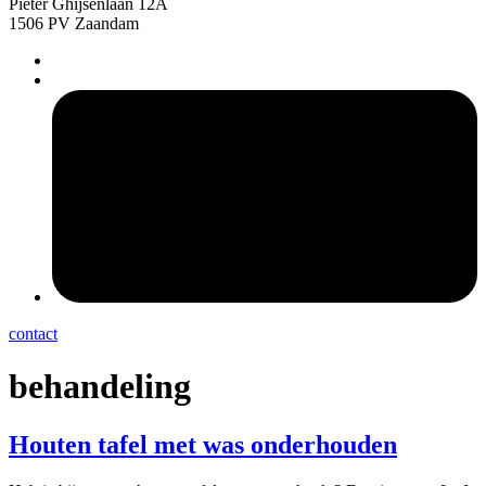
Pieter Ghijsenlaan 12A
1506 PV Zaandam
pers
contact
behandeling
Houten tafel met was onderhouden