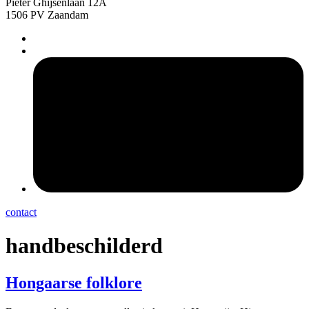
Pieter Ghijsenlaan 12A
1506 PV Zaandam
pers
contact
handbeschilderd
Hongaarse folklore