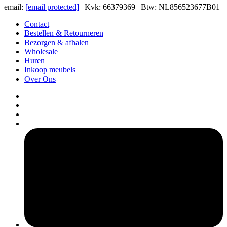
email:
[email protected]
| Kvk: 66379369 | Btw: NL856523677B01
Contact
Bestellen & Retourneren
Bezorgen & afhalen
Wholesale
Huren
Inkoop meubels
Over Ons
pers