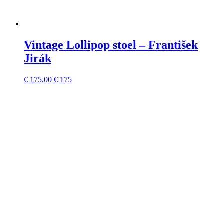
Vintage Lollipop stoel – František
Jirák
€
175,00
€ 175