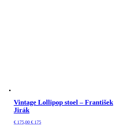
Vintage Lollipop stoel – František
Jirák
€
175,00
€ 175