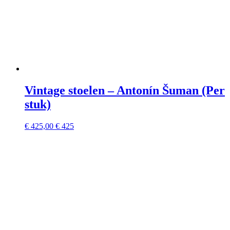
Vintage stoelen – Antonín Šuman (Per
stuk)
€
425,00
€ 425