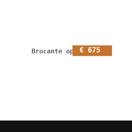
€ 675
Brocante open kast