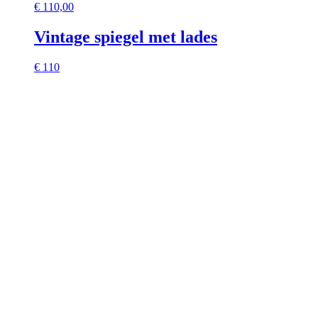
€
110,00
Vintage spiegel met lades
€ 110