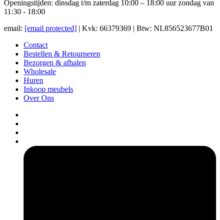
Openingstijden: dinsdag t/m zaterdag 10:00 – 18:00 uur zondag van
11:30 - 18:00
email:
[email protected]
| Kvk: 66379369 | Btw: NL856523677B01
Contact
Bestellen & Retourneren
Bezorgen & afhalen
Wholesale
Huren
Inkoop meubels
Over Ons
pers