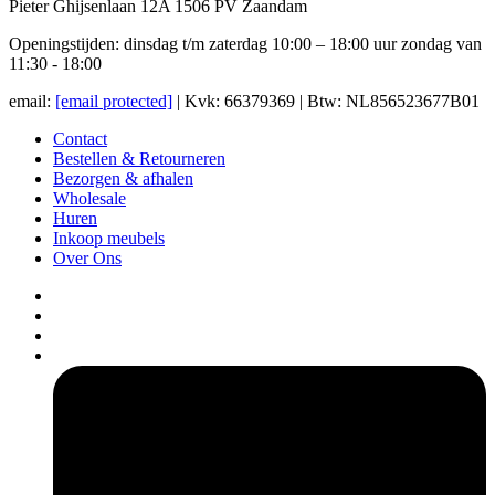
Pieter Ghijsenlaan 12A 1506 PV Zaandam
Openingstijden: dinsdag t/m zaterdag 10:00 – 18:00 uur zondag van
11:30 - 18:00
email:
[email protected]
| Kvk: 66379369 | Btw: NL856523677B01
Contact
Bestellen & Retourneren
Bezorgen & afhalen
Wholesale
Huren
Inkoop meubels
Over Ons
pers