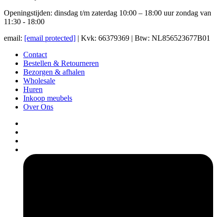
Openingstijden: dinsdag t/m zaterdag 10:00 – 18:00 uur zondag van
11:30 - 18:00
email:
[email protected]
| Kvk: 66379369 | Btw: NL856523677B01
Contact
Bestellen & Retourneren
Bezorgen & afhalen
Wholesale
Huren
Inkoop meubels
Over Ons
pers