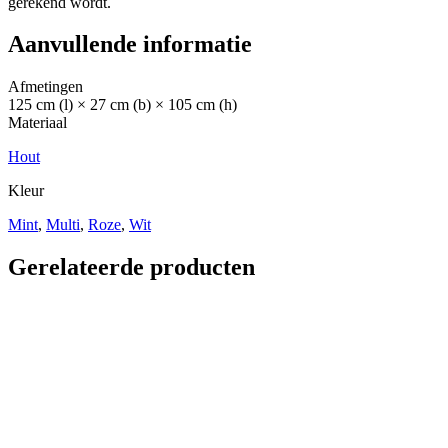
gerekend wordt.
Aanvullende informatie
Afmetingen
125 cm (l) × 27 cm (b) × 105 cm (h)
Materiaal
Hout
Kleur
Mint
,
Multi
,
Roze
,
Wit
Gerelateerde producten