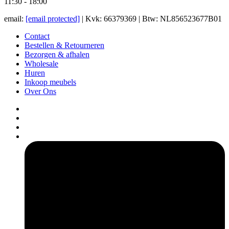
11:30 - 18:00
email:
[email protected]
| Kvk: 66379369 | Btw: NL856523677B01
Contact
Bestellen & Retourneren
Bezorgen & afhalen
Wholesale
Huren
Inkoop meubels
Over Ons
pers