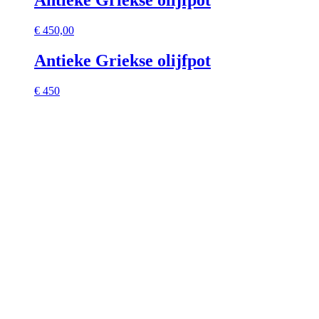
Antieke Griekse olijfpot
€
450,00
Antieke Griekse olijfpot
€ 450