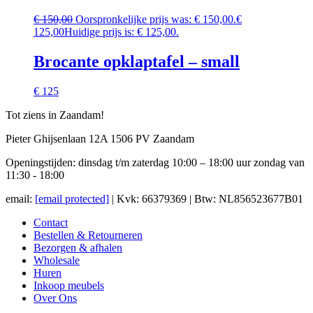
€
150,00
Oorspronkelijke prijs was: € 150,00.
€
125,00
Huidige prijs is: € 125,00.
Brocante opklaptafel – small
€ 125
Tot ziens in Zaandam!
Pieter Ghijsenlaan 12A 1506 PV Zaandam
Openingstijden: dinsdag t/m zaterdag 10:00 – 18:00 uur zondag van
11:30 - 18:00
email:
[email protected]
| Kvk: 66379369 | Btw: NL856523677B01
Contact
Bestellen & Retourneren
Bezorgen & afhalen
Wholesale
Huren
Inkoop meubels
Over Ons