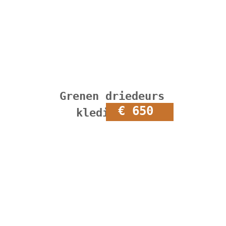
Grenen driedeurs
€ 650
kledingkast