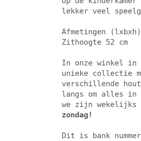
op de kinderkamer
lekker veel speel
Afmetingen (lxbxh
Zithoogte 52 cm
In onze winkel in
unieke collectie 
verschillende hou
langs om alles in
we zijn wekelijks
zondag!
Dit is bank numme