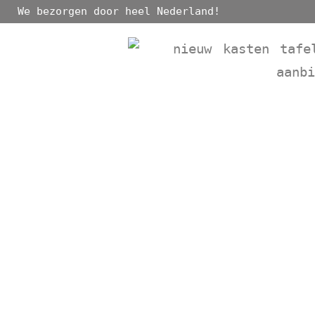
We bezorgen door heel Nederland!
nieuw
kasten
tafe
aanb