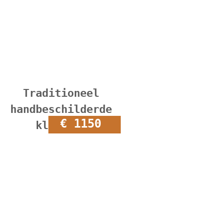
Traditioneel
handbeschilderde
€ 1150
klepbank