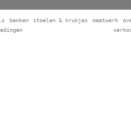
ls
banken
stoelen & krukjes
maatwerk
ov
iedingen
verko