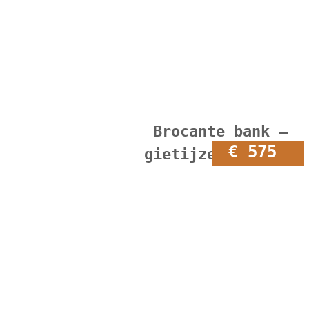
Brocante bank –
€ 575
gietijzeren poten