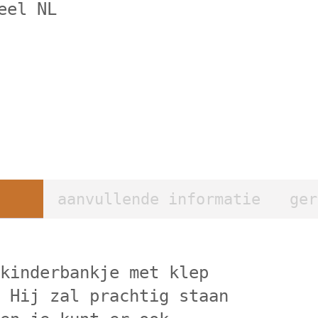
eel NL
aanvullende informatie
ger
 kinderbankje met klep
. Hij zal prachtig staan