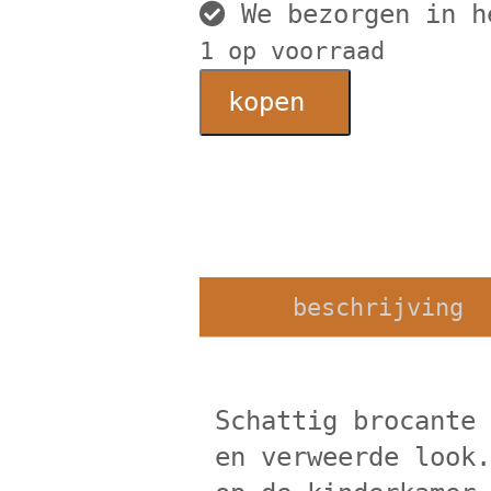
We bezorgen in h
1 op voorraad
Brocante
kopen
kinderbankje
aantal
beschrijving
Schattig brocante
en verweerde look