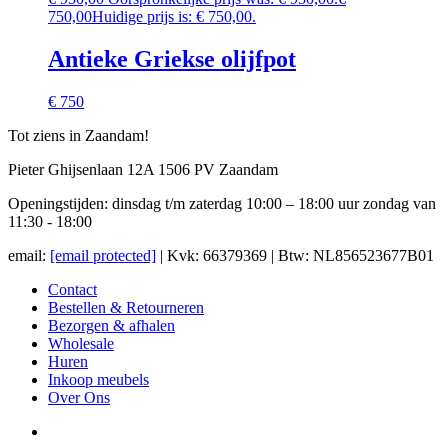
750,00
Huidige prijs is: € 750,00.
Antieke Griekse olijfpot
€ 750
Tot ziens in Zaandam!
Pieter Ghijsenlaan 12A 1506 PV Zaandam
Openingstijden: dinsdag t/m zaterdag 10:00 – 18:00 uur zondag van
11:30 - 18:00
email:
[email protected]
| Kvk: 66379369 | Btw: NL856523677B01
Contact
Bestellen & Retourneren
Bezorgen & afhalen
Wholesale
Huren
Inkoop meubels
Over Ons