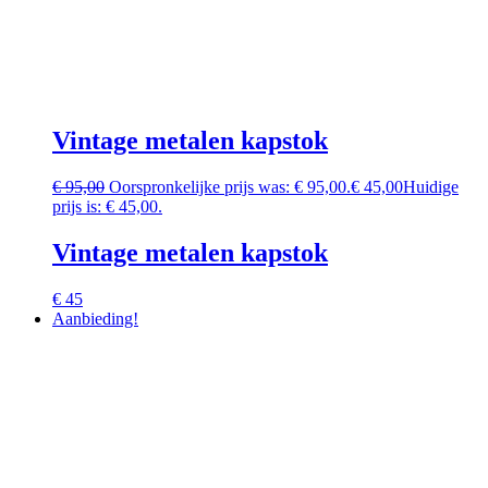
Vintage metalen kapstok
€
95,00
Oorspronkelijke prijs was: € 95,00.
€
45,00
Huidige
prijs is: € 45,00.
Vintage metalen kapstok
€ 45
Aanbieding!