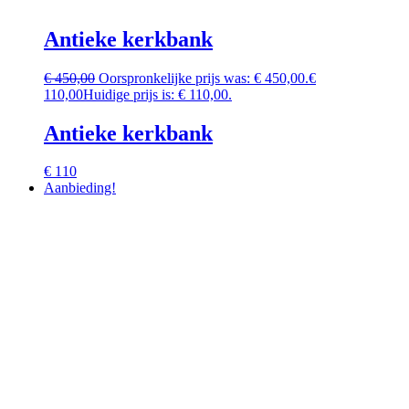
Antieke kerkbank
€
450,00
Oorspronkelijke prijs was: € 450,00.
€
110,00
Huidige prijs is: € 110,00.
Antieke kerkbank
€ 110
Aanbieding!