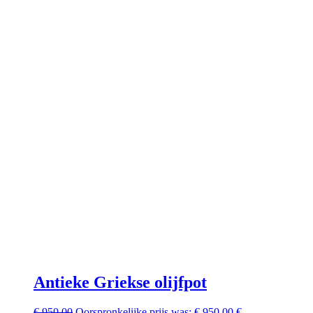
Antieke Griekse olijfpot
€
950,00
Oorspronkelijke prijs was: € 950,00.
€