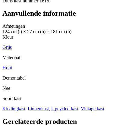
Dit is kast nummer 1615.
Aanvullende informatie
Afmetingen
124 cm (l) × 57 cm (b) × 181 cm (h)
Kleur
Grijs
Materiaal
Hout
Demontabel
Nee
Soort kast
Kledingkast
,
Linnenkast
,
Upcycled kast
,
Vintage kast
Gerelateerde producten