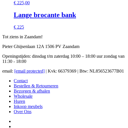
€
225,00
Lange brocante bank
€ 225
Tot ziens in Zaandam!
Pieter Ghijsenlaan 12A 1506 PV Zaandam
Openingstijden: dinsdag t/m zaterdag 10:00 – 18:00 uur zondag van
11:30 - 18:00
email:
[email protected]
| Kvk: 66379369 | Btw: NL856523677B01
Contact
Bestellen & Retourneren
Bezorgen & afhalen
Wholesale
Huren
Inkoop meubels
Over Ons