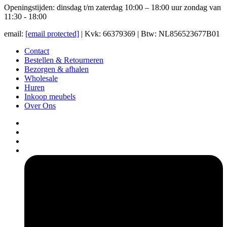
Openingstijden: dinsdag t/m zaterdag 10:00 – 18:00 uur zondag van
11:30 - 18:00
email:
[email protected]
| Kvk: 66379369 | Btw: NL856523677B01
Contact
Bestellen & Retourneren
Bezorgen & afhalen
Wholesale
Huren
Inkoop meubels
Over Ons
pers