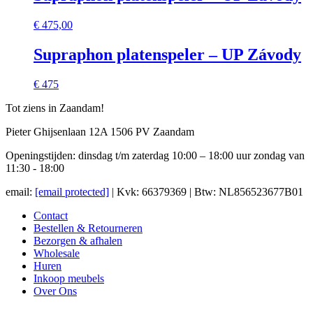
€
475,00
Supraphon platenspeler – UP Závody
€ 475
Tot ziens in Zaandam!
Pieter Ghijsenlaan 12A 1506 PV Zaandam
Openingstijden: dinsdag t/m zaterdag 10:00 – 18:00 uur zondag van
11:30 - 18:00
email:
[email protected]
| Kvk: 66379369 | Btw: NL856523677B01
Contact
Bestellen & Retourneren
Bezorgen & afhalen
Wholesale
Huren
Inkoop meubels
Over Ons