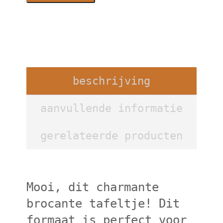
met
grote
la
aantal
beschrijving
aanvullende informatie
gerelateerde producten
Mooi, dit charmante
brocante tafeltje! Dit
formaat is perfect voor