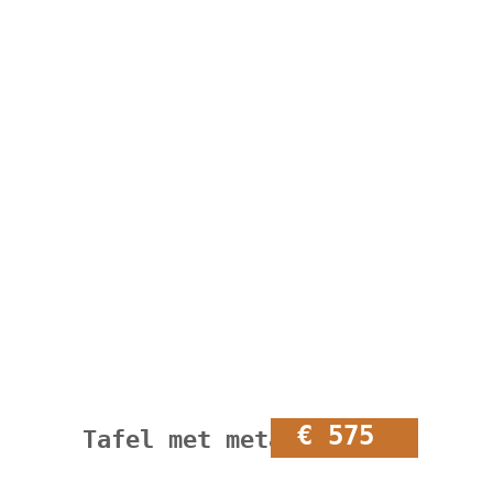
€ 575
Tafel met metalen frame