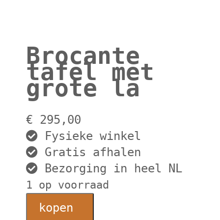
Brocante
tafel met
grote la
€
295,00
Fysieke winkel
Gratis afhalen
Bezorging in heel NL
1 op voorraad
Brocante
kopen
tafel