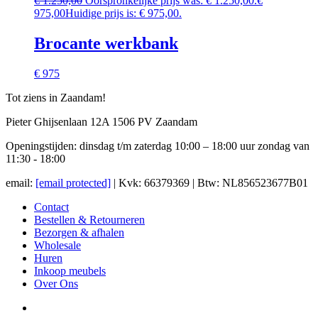
€
1.250,00
Oorspronkelijke prijs was: € 1.250,00.
€
975,00
Huidige prijs is: € 975,00.
Brocante werkbank
€ 975
Tot ziens in Zaandam!
Pieter Ghijsenlaan 12A 1506 PV Zaandam
Openingstijden: dinsdag t/m zaterdag 10:00 – 18:00 uur zondag van
11:30 - 18:00
email:
[email protected]
| Kvk: 66379369 | Btw: NL856523677B01
Contact
Bestellen & Retourneren
Bezorgen & afhalen
Wholesale
Huren
Inkoop meubels
Over Ons