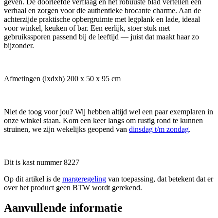
geven. De doorleefde verflaag en het robuuste blad vertellen een
verhaal en zorgen voor die authentieke brocante charme. Aan de
achterzijde praktische opbergruimte met legplank en lade, ideaal
voor winkel, keuken of bar. Een eerlijk, stoer stuk met
gebruikssporen passend bij de leeftijd — juist dat maakt haar zo
bijzonder.
Afmetingen (lxdxh) 200 x 50 x 95 cm
Niet de toog voor jou? Wij hebben altijd wel een paar exemplaren in
onze winkel staan. Kom een keer langs om rustig rond te kunnen
struinen, we zijn wekelijks geopend van
dinsdag t/m zondag
.
Dit is kast nummer 8227
Op dit artikel is de
margeregeling
van toepassing, dat betekent dat er
over het product geen BTW wordt gerekend.
Aanvullende informatie