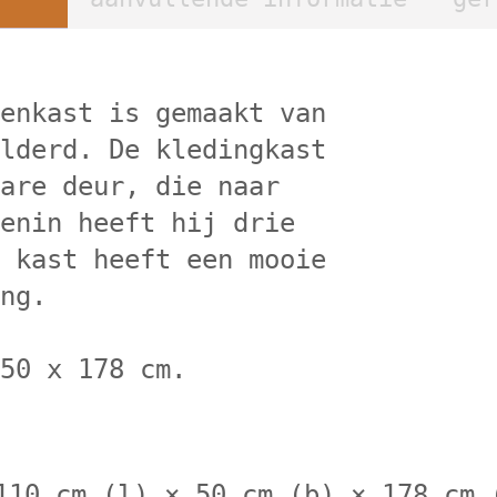
nenkast is gemaakt van
ilderd. De kledingkast
bare deur, die naar
nenin heeft hij drie
e kast heeft een mooie
ing.
 50 x 178 cm.
110 cm (l) × 50 cm (b) × 178 cm 