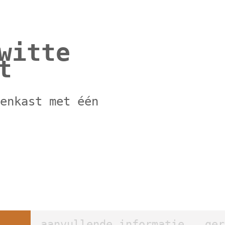
witte
t
nenkast met één
aanvullende informatie
ger