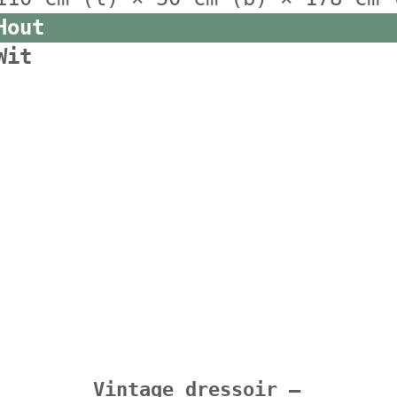
Hout
Wit
Vintage dressoir –