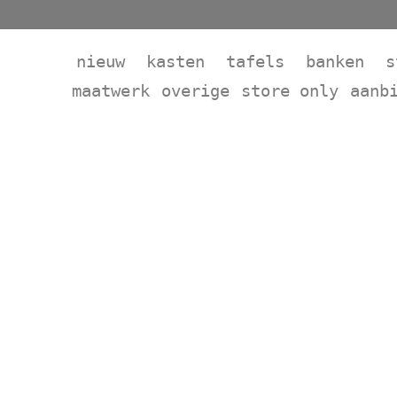
nieuw
kasten
tafels
banken
s
maatwerk
overige
store only
aanb