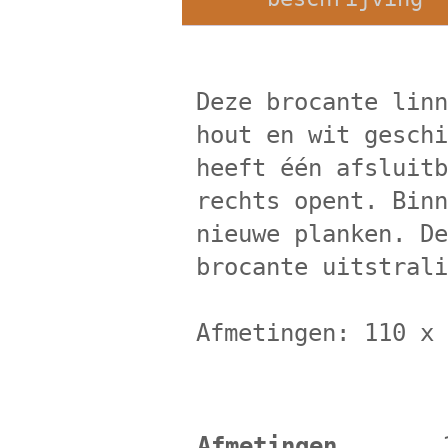
Deze brocante lin
hout en wit gesch
heeft één afsluit
rechts opent. Bin
nieuwe planken. D
brocante uitstral
Afmetingen: 110 x
Afmetingen