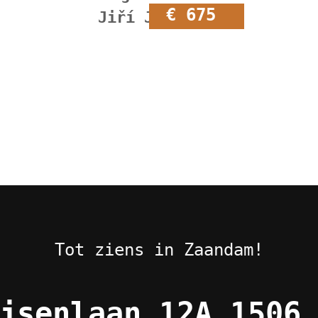
€ 675
Jiří Jiroutek
Tot ziens in Zaandam!
jsenlaan 12A 1506