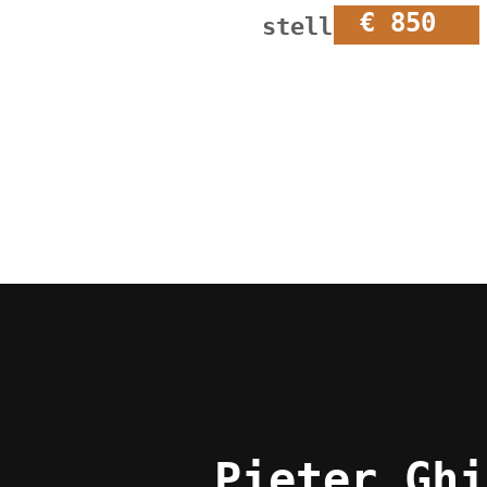
€ 850
stellingkast
Pieter Ghi