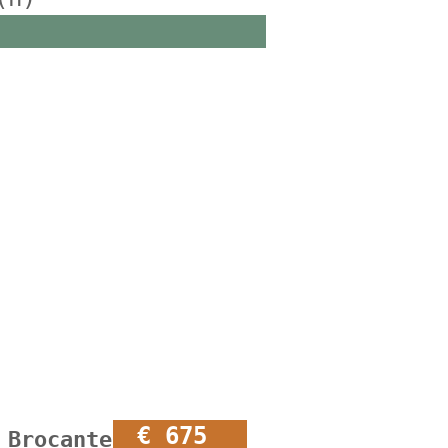
€ 675
Brocante open kast