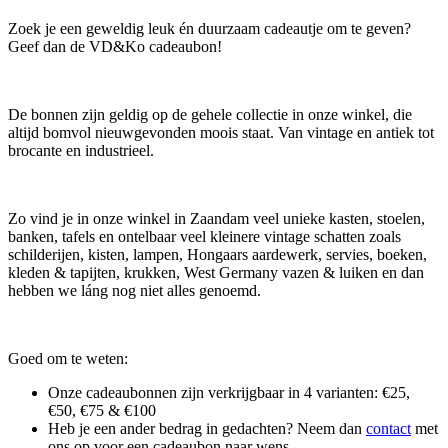
Zoek je een geweldig leuk én duurzaam cadeautje om te geven?
Geef dan de VD&Ko cadeaubon!
De bonnen zijn geldig op de gehele collectie in onze winkel, die
altijd bomvol nieuwgevonden moois staat. Van vintage en antiek tot
brocante en industrieel.
Zo vind je in onze winkel in Zaandam veel unieke kasten, stoelen,
banken, tafels en ontelbaar veel kleinere vintage schatten zoals
schilderijen, kisten, lampen, Hongaars aardewerk, servies, boeken,
kleden & tapijten, krukken, West Germany vazen & luiken en dan
hebben we láng nog niet alles genoemd.
Goed om te weten:
Onze cadeaubonnen zijn verkrijgbaar in 4 varianten: €25,
€50, €75 & €100
Heb je een ander bedrag in gedachten? Neem dan
contact
met
ons op voor een cadeaubon naar wens