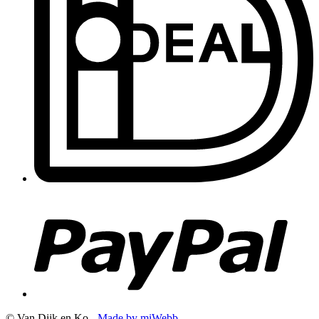
© Van Dijk en Ko -
Made by miWebb