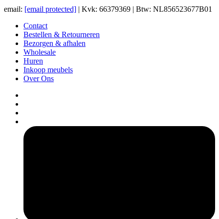
email:
[email protected]
| Kvk: 66379369 | Btw: NL856523677B01
Contact
Bestellen & Retourneren
Bezorgen & afhalen
Wholesale
Huren
Inkoop meubels
Over Ons
pers