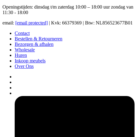
Openingstijden: dinsdag t/m zaterdag 10:00 – 18:00 uur zondag van
11:30 - 18:00
email:
[email protected]
| Kvk: 66379369 | Btw: NL856523677B01
Contact
Bestellen & Retourneren
Bezorgen & afhalen
Wholesale
Huren
Inkoop meubels
Over Ons
pers