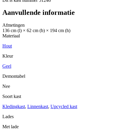
Dit is kast nummer 51246
Aanvullende informatie
Afmetingen
136 cm (l) × 62 cm (b) × 194 cm (h)
Materiaal
Hout
Kleur
Geel
Demontabel
Nee
Soort kast
Kledingkast
,
Linnenkast
,
Upcycled kast
Lades
Met lade