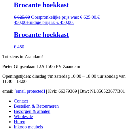
Brocante hoekkast
€
625,00
Oorspronkelijke prijs was: € 625,00.
€
450,00
Huidige prijs is: € 450,00.
Brocante hoekkast
€ 450
Tot ziens in Zaandam!
Pieter Ghijsenlaan 12A 1506 PV Zaandam
Openingstijden: dinsdag t/m zaterdag 10:00 – 18:00 uur zondag van
11:30 - 18:00
email:
[email protected]
| Kvk: 66379369 | Btw: NL856523677B01
Contact
Bestellen & Retourneren
Bezorgen & afhalen
Wholesale
Huren
Inkoop meubels