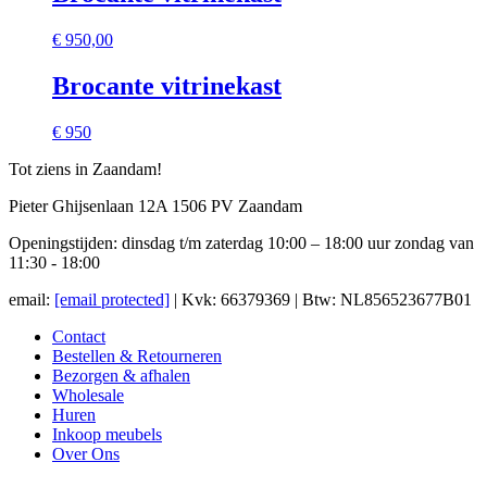
€
950,00
Brocante vitrinekast
€ 950
Tot ziens in Zaandam!
Pieter Ghijsenlaan 12A 1506 PV Zaandam
Openingstijden: dinsdag t/m zaterdag 10:00 – 18:00 uur zondag van
11:30 - 18:00
email:
[email protected]
| Kvk: 66379369 | Btw: NL856523677B01
Contact
Bestellen & Retourneren
Bezorgen & afhalen
Wholesale
Huren
Inkoop meubels
Over Ons