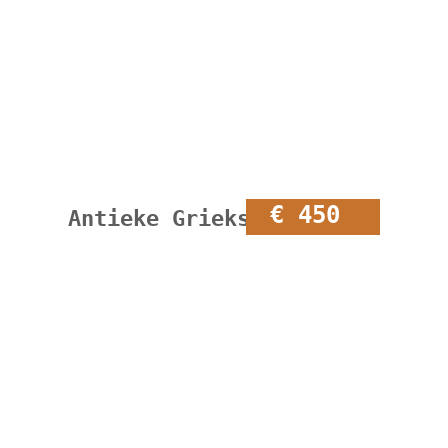
€ 450
Antieke Griekse olijfpot