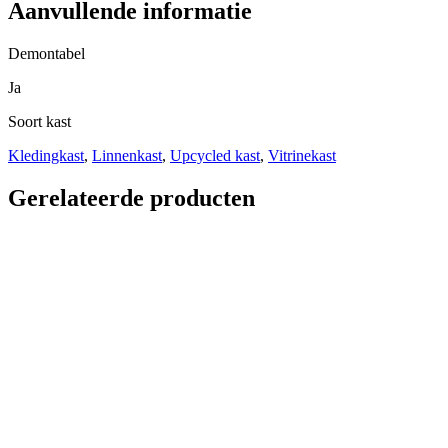
Aanvullende informatie
Demontabel
Ja
Soort kast
Kledingkast
,
Linnenkast
,
Upcycled kast
,
Vitrinekast
Gerelateerde producten