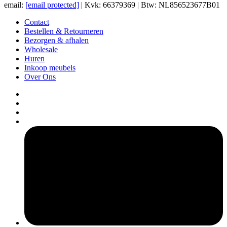
email:
[email protected]
| Kvk: 66379369 | Btw: NL856523677B01
Contact
Bestellen & Retourneren
Bezorgen & afhalen
Wholesale
Huren
Inkoop meubels
Over Ons
pers