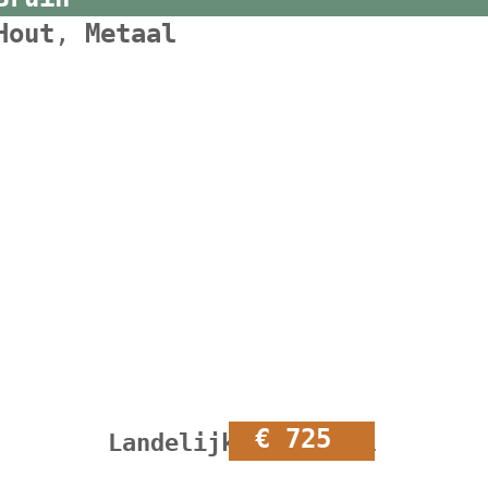
Hout
,
Metaal
€ 725
Landelijke eettafel