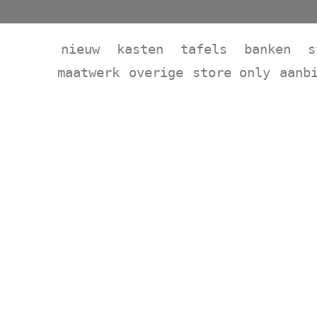
nieuw
kasten
tafels
banken
s
maatwerk
overige
store only
aanb