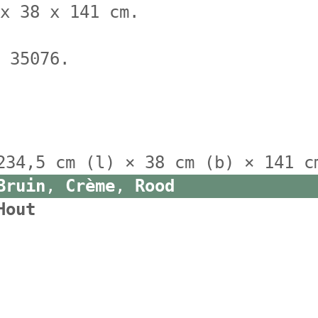
 x 38 x 141 cm.
r 35076.
234,5 cm (l) × 38 cm (b) × 141 c
Bruin
,
Crème
,
Rood
Hout