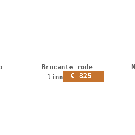
p
Brocante rode
€ 825
linnenkast