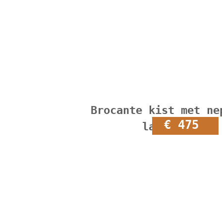
Brocante kist met ne
€ 475
lades