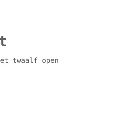
t
met twaalf open
m