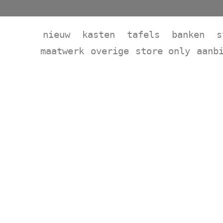
nieuw
kasten
tafels
banken
s
maatwerk
overige
store only
aanb