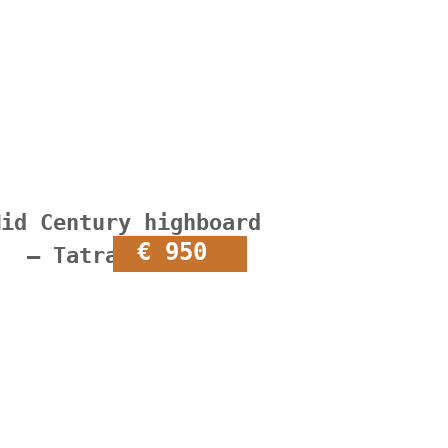
Mid Century highboard
€ 950
– Tatra Nabytok