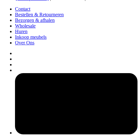
Contact
Bestellen & Retourneren
Bezorgen & afhalen
Wholesale
Huren
Inkoop meubels
Over Ons
pers