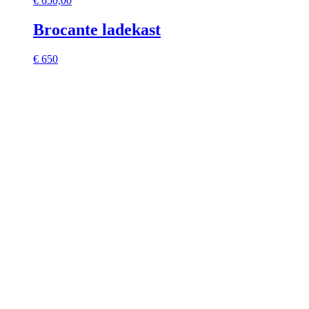
€
650,00
Brocante ladekast
€ 650