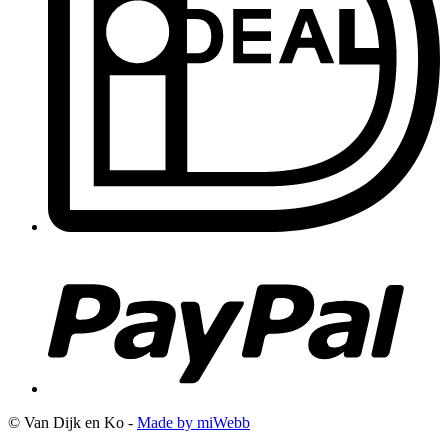
© Van Dijk en Ko -
Made by miWebb