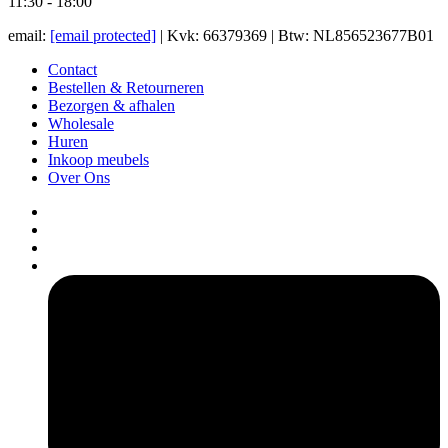
11:30 - 18:00
email:
[email protected]
| Kvk: 66379369 | Btw: NL856523677B01
Contact
Bestellen & Retourneren
Bezorgen & afhalen
Wholesale
Huren
Inkoop meubels
Over Ons
pers