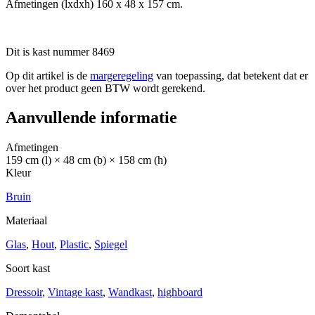
Afmetingen (lxdxh) 160 x 48 x 157 cm.
Dit is kast nummer 8469
Op dit artikel is de
margeregeling
van toepassing, dat betekent dat er
over het product geen BTW wordt gerekend.
Aanvullende informatie
Afmetingen
159 cm (l) × 48 cm (b) × 158 cm (h)
Kleur
Bruin
Materiaal
Glas
,
Hout
,
Plastic
,
Spiegel
Soort kast
Dressoir
,
Vintage kast
,
Wandkast
,
highboard