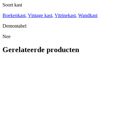
Soort kast
Boekenkast
,
Vintage kast
,
Vitrinekast
,
Wandkast
Demontabel
Nee
Gerelateerde producten