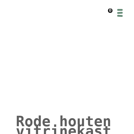
0
Rode houten
vitrinekast