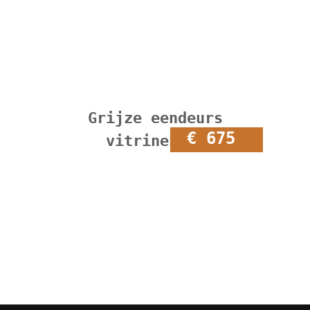
Grijze eendeurs
€ 675
vitrinekast