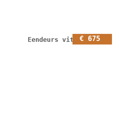
€ 675
Eendeurs vitrinekast