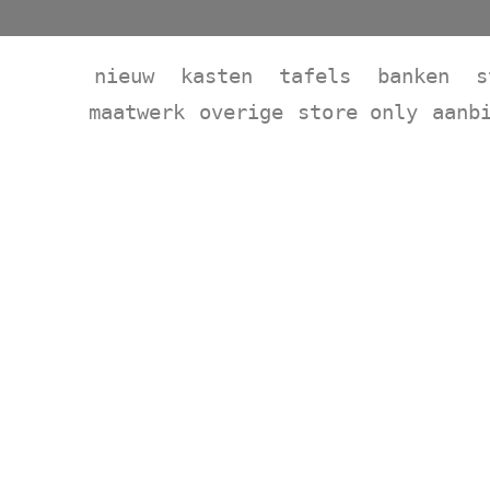
nieuw
kasten
tafels
banken
s
maatwerk
overige
store only
aanb