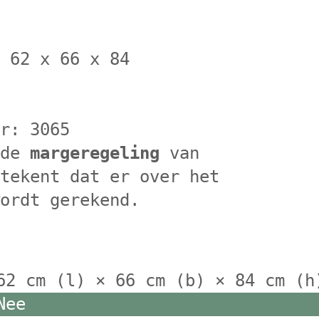
) 62 x 66 x 84
er: 3065
 de
margeregeling
van
etekent dat er over het
wordt gerekend.
62 cm (l) × 66 cm (b) × 84 cm (h
Nee