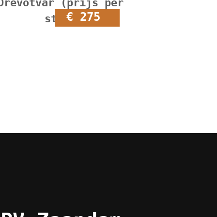
Dřevotvar (prijs per
€ 275
stuk)