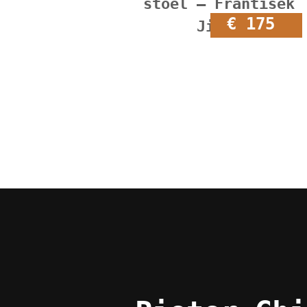
stoel – František
€ 175
Jirák