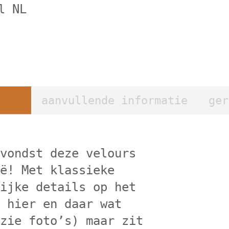
l NL
aanvullende informatie
ger
 vondst deze velours
ië! Met klassieke
lijke details op het
t hier en daar wat
(zie foto’s) maar zit