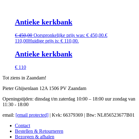
Antieke kerkbank
€
450,00
Oorspronkelijke prijs was: € 450,00.
€
110,00
Huidige prijs is: € 110,00.
Antieke kerkbank
€ 110
Tot ziens in Zaandam!
Pieter Ghijsenlaan 12A 1506 PV Zaandam
Openingstijden: dinsdag t/m zaterdag 10:00 – 18:00 uur zondag van
11:30 - 18:00
email:
[email protected]
| Kvk: 66379369 | Btw: NL856523677B01
Contact
Bestellen & Retourneren
Bezorgen & afhalen