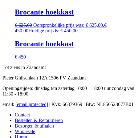
Brocante hoekkast
€
625,00
Oorspronkelijke prijs was: € 625,00.
€
450,00
Huidige prijs is: € 450,00.
Brocante hoekkast
€ 450
Tot ziens in Zaandam!
Pieter Ghijsenlaan 12A 1506 PV Zaandam
Openingstijden: dinsdag t/m zaterdag 10:00 – 18:00 uur zondag van
11:30 - 18:00
email:
[email protected]
| Kvk: 66379369 | Btw: NL856523677B01
Contact
Bestellen & Retourneren
Bezorgen & afhalen
Wholesale
Huren