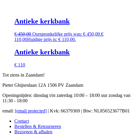
Antieke kerkbank
€
450,00
Oorspronkelijke prijs was: € 450,00.
€
110,00
Huidige prijs is: € 110,00.
Antieke kerkbank
€ 110
Tot ziens in Zaandam!
Pieter Ghijsenlaan 12A 1506 PV Zaandam
Openingstijden: dinsdag t/m zaterdag 10:00 – 18:00 uur zondag van
11:30 - 18:00
email:
[email protected]
| Kvk: 66379369 | Btw: NL856523677B01
Contact
Bestellen & Retourneren
Bezorgen & afhalen