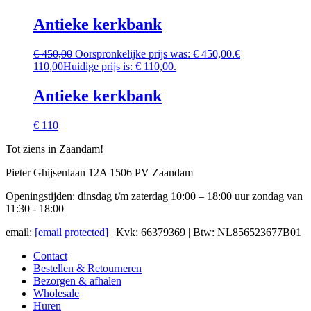
Antieke kerkbank
€
450,00
Oorspronkelijke prijs was: € 450,00.
€
110,00
Huidige prijs is: € 110,00.
Antieke kerkbank
€ 110
Tot ziens in Zaandam!
Pieter Ghijsenlaan 12A 1506 PV Zaandam
Openingstijden: dinsdag t/m zaterdag 10:00 – 18:00 uur zondag van
11:30 - 18:00
email:
[email protected]
| Kvk: 66379369 | Btw: NL856523677B01
Contact
Bestellen & Retourneren
Bezorgen & afhalen
Wholesale
Huren