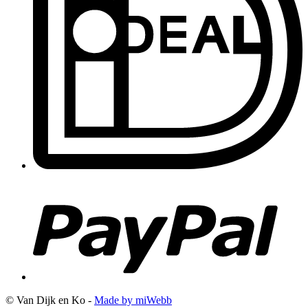
© Van Dijk en Ko -
Made by miWebb