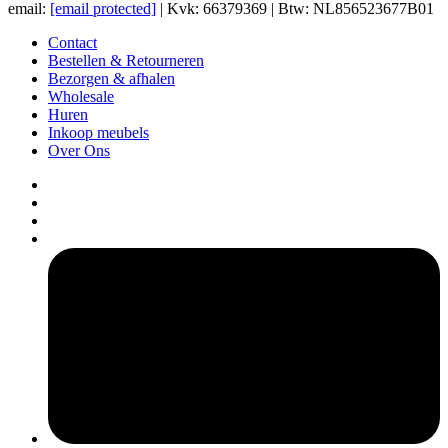
email:
[email protected]
| Kvk: 66379369 | Btw: NL856523677B01
Contact
Bestellen & Retourneren
Bezorgen & afhalen
Wholesale
Huren
Inkoop meubels
Over Ons
pers