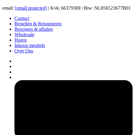
email:
[email protected]
| Kvk: 66379369 | Btw: NL856523677B01
Contact
Bestellen & Retourneren
Bezorgen & afhalen
Wholesale
Huren
Inkoop meubels
Over Ons
pers